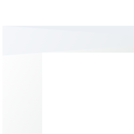

Plaza España, 1,
Villanueva del Fresno, Badajoz
