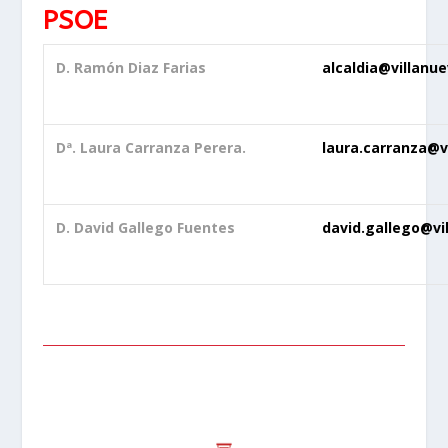
PSOE
D. Ramón Diaz Farias
alcaldia@villanu
Dª. Laura Carranza Perera.
laura.carranza@v
D. David Gallego Fuentes
david.gallego@vi